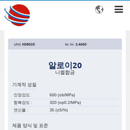

UNS
N08020
W. Nr
2.4660
알로이20
니켈합금
기계적 성질
인장강도
600 (σb/MPa)
항복강도
320 (σp0.2/MPa)
연신율
35 (σ5/%)
제품 양식 및 표준