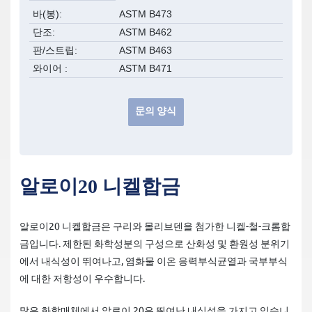
바(봉)
ASTM B473
단조
ASTM B462
판/스트립
ASTM B463
와이어
ASTM B471
문의 양식
알로이20 니켈합금
알로이20 니켈합금은 구리와 몰리브덴을 첨가한 니켈-철-크롬합
금입니다. 제한된 화학성분의 구성으로 산화성 및 환원성 분위기
에서 내식성이 뛰여나고, 염화물 이온 응력부식균열과 국부부식
에 대한 저항성이 우수합니다.
많은 화학매체에서 알로이 20은 뛰여난 내식성을 가지고 있습니