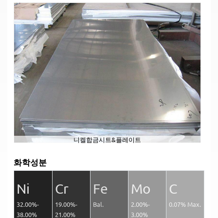
니켈합금시트&플레이트
화학성분
Ni
Cr
Fe
Mo
C
32.00%-
19.00%-
Bal.
2.00%-
0.07% Max.
38.00%
21.00%
3.00%